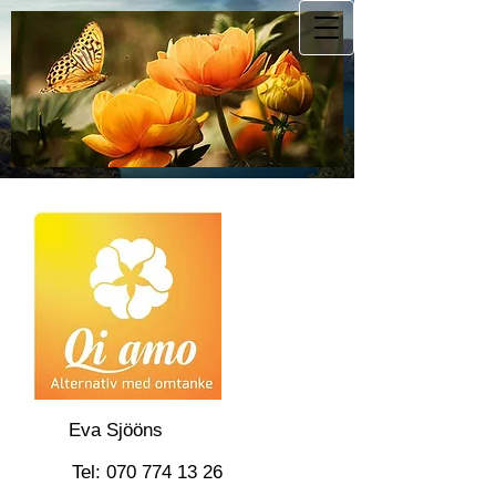
E
va Sjööns
T
el:
070 774 13 26